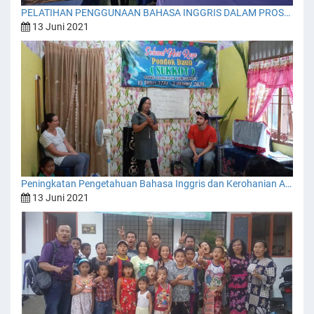
PELATIHAN PENGGUNAAN BAHASA INGGRIS DALAM PROSES KEGIATAN BELAJAR MENGAJAR TERHADAP GURU-GURU SEKOLAH DASAR BHARLIN SCHOOL
13 Juni 2021
Peningkatan Pengetahuan Bahasa Inggris dan Kerohanian Anak-Anak
13 Juni 2021