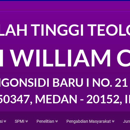
LAH TINGGI TEOL
I WILLIAM 
GONSIDI BARU I NO. 21 -
50347, MEDAN - 20152,
si
SPMI
Penelitian
Pengabdian Masyarakat
Jur