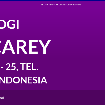
TELAH TERAKREDITASI OLEH BAN-PT
OGI
CAREY
 25, TEL.
 INDONESIA
nal