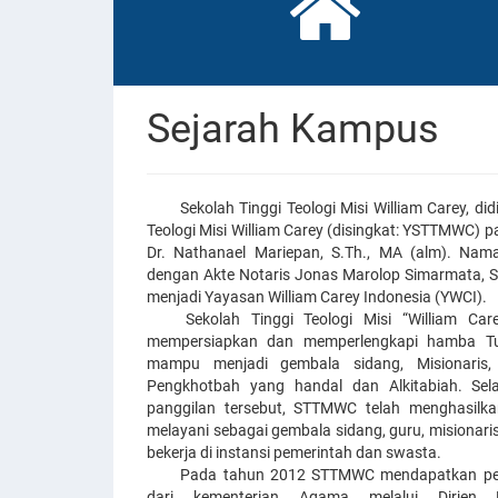
Sejarah Kampus
Sekolah Tinggi Teologi Misi William Carey, di
Teologi Misi William Carey (disingkat: YSTTMWC) p
Dr. Nathanael Mariepan, S.Th., MA (alm). Nam
dengan Akte Notaris Jonas Marolop Simarmata, 
menjadi Yayasan William Carey Indonesia (YWCI).
Sekolah Tinggi Teologi Misi “William Car
mempersiapkan dan memperlengkapi hamba Tu
mampu menjadi gembala sidang, Misionaris, 
Pengkhotbah yang handal dan Alkitabiah. Se
panggilan tersebut, STTMWC telah menghasilka
melayani sebagai gembala sidang, guru, misionaris
bekerja di instansi pemerintah dan swasta.
Pada tahun 2012 STTMWC mendapatkan perp
dari kementerian Agama melalui Dirjen