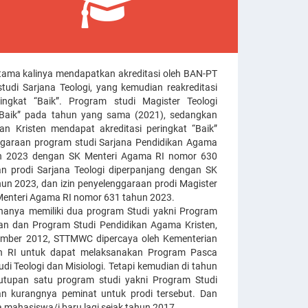
tama kalinya mendapatkan akreditasi oleh BAN-PT
tudi Sarjana Teologi, yang kemudian reakreditasi
gkat “Baik”. Program studi Magister Teologi
 “Baik” pada tahun yang sama (2021), sedangkan
an Kristen mendapat akreditasi peringkat “Baik”
ggaraan program studi Sarjana Pendidikan Agama
un 2023 dengan SK Menteri Agama RI nomor 630
an prodi Sarjana Teologi diperpanjang dengan SK
n 2023, dan izin penyelenggaraan prodi Magister
Menteri Agama RI nomor 631 tahun 2023.
 hanya memiliki dua program Studi yakni Program
aan dan Program Studi Pendidikan Agama Kristen,
mber 2012, STTMWC dipercaya oleh Kementerian
en RI untuk dapat melaksanakan Program Pasca
i Teologi dan Misiologi. Tetapi kemudian di tahun
nutupan satu program studi yakni Program Studi
an kurangnya peminat untuk prodi tersebut. Dan
 mahasiswa/i baru lagi sejak tahun 2017.