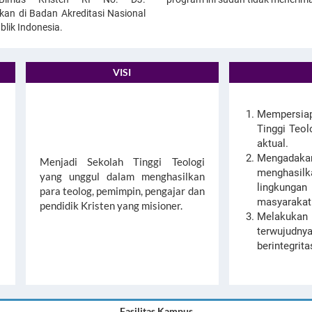
kan di Badan Akreditasi Nasional
lik Indonesia.
VISI
Mempersia
Tinggi Teol
aktual.
Mengadaka
Menjadi Sekolah Tinggi Teologi
menghasilk
yang unggul dalam menghasilkan
lingkungan
para teolog, pemimpin, pengajar dan
masyarakat
pendidik Kristen yang misioner.
Melakukan
terwujudn
berintegrit
Fasilitas Kampus