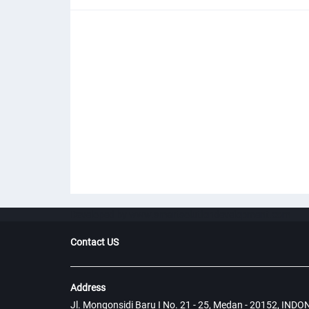
Developed by www.smartsolutiondevelopment.com
Contact US
Address
Jl. Mongonsidi Baru I No. 21 - 25, Medan - 20152, INDO