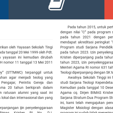
Pada tahun 2015, untuk per
dengan nilai “C” pada program s
pada tahun 2021 dengan perin
mendapat akreditasi peringkat
dirikan oleh Yayasan Sekolah Tingi
Program studi Sarjana Pendidik
ada tanggal 20 Mei 1999 oleh Pdt.
pada tahun 2023. Izin penyelen
a yayasan ini kemudian dirubah
Kristen diperpanjang pada tah
SH nomor 11 tanggal 13 Mei 2011
tahun 2023, izin penyelenggara
Menteri Agama RI nomor 631 tahu
ey” (STTMWC) terpanggil untuk
Teologi diperpanjang dengan SK 
han agar menjadi teolog yang
Awalnya Sekolah Tinggi ini
Pengajar, Perintis Gereja dan
studi Sarjana Teologi Kependet
lama 20 tahun berkiprah dalam
Kemudian pada tanggal 10 Dese
n ratusan alumni yang saat ini
Agama cq. Dirjen BIMAS Krist
 lokal dan internasional dan yang
Sarjana Stratum Dua Program Stud
ini, kami telah mengajukan pe
anjangan ijin penyelenggaraan
Magister Misiologi dengan alas
 Bimas Kristen RI No. DJ.
program ini sudah tidak menerima