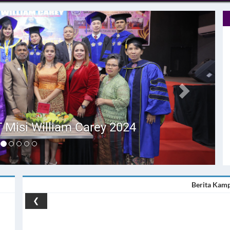
Next
 Misi William Carey 2024
Berita Kam
❮