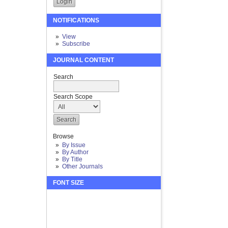
NOTIFICATIONS
View
Subscribe
JOURNAL CONTENT
Search
Search Scope
Browse
By Issue
By Author
By Title
Other Journals
FONT SIZE