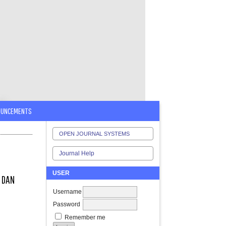
OUNCEMENTS
OPEN JOURNAL SYSTEMS
Journal Help
USER
 DAN
Username
Password
Remember me