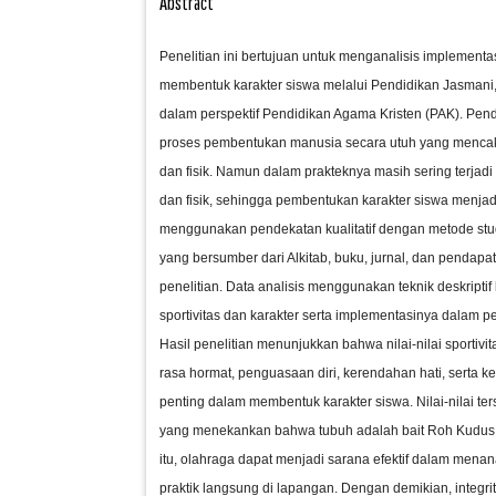
Abstract
Penelitian ini bertujuan untuk menganalisis implementasi
membentuk karakter siswa melalui Pendidikan Jasmani
dalam perspektif Pendidikan Agama Kristen (PAK). Pe
proses pembentukan manusia secara utuh yang mencakup 
dan fisik. Namun dalam prakteknya masih sering terjadi
dan fisik, sehingga pembentukan karakter siswa menjadi 
menggunakan pendekatan kualitatif dengan metode studi
yang bersumber dari Alkitab, buku, jurnal, dan pendapa
penelitian. Data analisis menggunakan teknik deskripti
sportivitas dan karakter serta implementasinya dalam 
Hasil penelitian menunjukkan bahwa nilai-nilai sportivitas
rasa hormat, penguasaan diri, kerendahan hati, serta ke
penting dalam membentuk karakter siswa. Nilai-nilai te
yang menekankan bahwa tubuh adalah bait Roh Kudus d
itu, olahraga dapat menjadi sarana efektif dalam menanam
praktik langsung di lapangan. Dengan demikian, integr