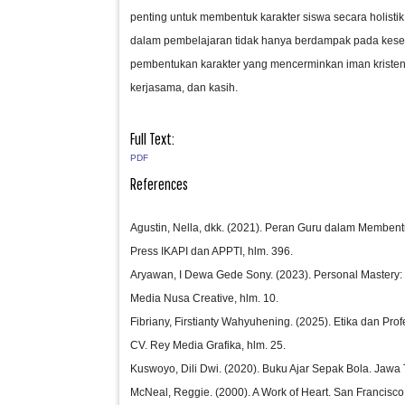
penting untuk membentuk karakter siswa secara holistik. 
dalam pembelajaran tidak hanya berdampak pada kesehat
pembentukan karakter yang mencerminkan iman kristen, 
kerjasama, dan kasih.
Full Text:
PDF
References
Agustin, Nella, dkk. (2021). Peran Guru dalam Memben
Press IKAPI dan APPTI, hlm. 396.
Aryawan, I Dewa Gede Sony. (2023). Personal Mastery:
Media Nusa Creative, hlm. 10.
Fibriany, Firstianty Wahyuhening. (2025). Etika dan P
CV. Rey Media Grafika, hlm. 25.
Kuswoyo, Dili Dwi. (2020). Buku Ajar Sepak Bola. Jawa 
McNeal, Reggie. (2000). A Work of Heart. San Francisco