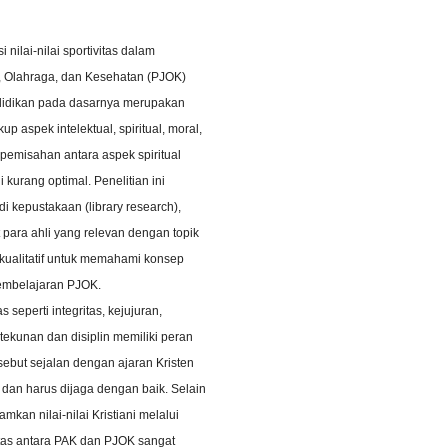
 nilai-nilai sportivitas dalam
, Olahraga, dan Kesehatan (PJOK)
ndidikan pada dasarnya merupakan
aspek intelektual, spiritual, moral,
 pemisahan antara aspek spiritual
kurang optimal. Penelitian ini
 kepustakaan (library research),
t para ahli yang relevan dengan topik
f kualitatif untuk memahami konsep
pembelajaran PJOK.
 seperti integritas, kejujuran,
tekunan dan disiplin memiliki peran
rsebut sejalan dengan ajaran Kristen
an harus dijaga dengan baik. Selain
kan nilai-nilai Kristiani melalui
itas antara PAK dan PJOK sangat