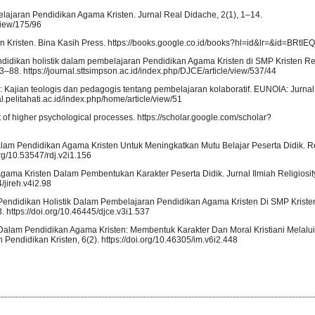
lajaran Pendidikan Agama Kristen. Jurnal Real Didache, 2(1), 1–14.
/view/175/96
an Kristen. Bina Kasih Press. https://books.google.co.id/books?hl=id&lr=&id=BRt
i pendidikan holistik dalam pembelajaran Pendidikan Agama Kristen di SMP Kristen R
3–88. https://journal.sttsimpson.ac.id/index.php/DJCE/article/view/537/44
: Kajian teologis dan pedagogis tentang pembelajaran kolaboratif. EUNOIA: Jurnal
l.pelitahati.ac.id/index.php/home/article/view/51
t of higher psychological processes. https://scholar.google.com/scholar?
alam Pendidikan Agama Kristen Untuk Meningkatkan Mutu Belajar Peserta Didik. 
org/10.53547/rdj.v2i1.156
u Agama Kristen Dalam Pembentukan Karakter Peserta Didik. Jurnal Ilmiah Religiosity
/jireh.v4i2.98
kasi Pendidikan Holistik Dalam Pembelajaran Pendidikan Agama Kristen Di SMP Krist
. https://doi.org/10.46445/djce.v3i1.537
ritis Dalam Pendidikan Agama Kristen: Membentuk Karakter Dan Moral Kristiani Melalui
 Pendidikan Kristen, 6(2). https://doi.org/10.46305/im.v6i2.448