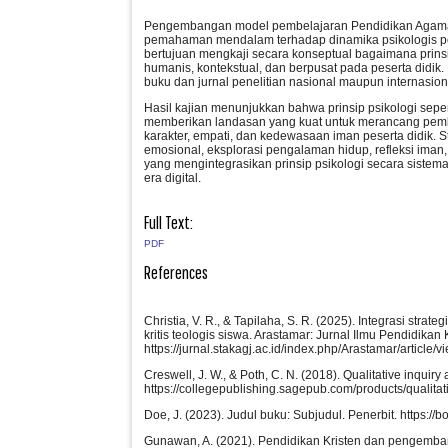
Pengembangan model pembelajaran Pendidikan Agama K
pemahaman mendalam terhadap dinamika psikologis pesert
bertujuan mengkaji secara konseptual bagaimana prins
humanis, kontekstual, dan berpusat pada peserta didik.
buku dan jurnal penelitian nasional maupun internasion
Hasil kajian menunjukkan bahwa prinsip psikologi seperti
memberikan landasan yang kuat untuk merancang pemb
karakter, empati, dan kedewasaan iman peserta didik.
emosional, eksplorasi pengalaman hidup, refleksi iman
yang mengintegrasikan prinsip psikologi secara sistem
era digital.
Full Text:
PDF
References
Christia, V. R., & Tapilaha, S. R. (2025). Integrasi s
kritis teologis siswa. Arastamar: Jurnal Ilmu Pendidika
https://jurnal.stakagj.ac.id/index.php/Arastamar/article/v
Creswell, J. W., & Poth, C. N. (2018). Qualitative inqu
https://collegepublishing.sagepub.com/products/qualita
Doe, J. (2023). Judul buku: Subjudul. Penerbit. https
Gunawan, A. (2021). Pendidikan Kristen dan pengemban