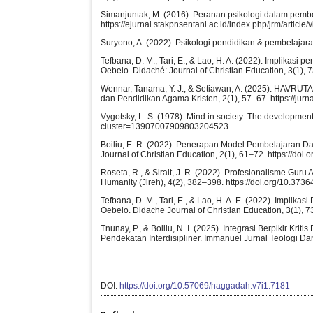
Simanjuntak, M. (2016). Peranan psikologi dalam pembe
https://ejurnal.stakpnsentani.ac.id/index.php/jrm/article
Suryono, A. (2022). Psikologi pendidikan & pembelajar
Tefbana, D. M., Tari, E., & Lao, H. A. (2022). Implikas
Oebelo. Didaché: Journal of Christian Education, 3(1), 7
Wennar, Tanama, Y. J., & Setiawan, A. (2025). HAVRUTA
dan Pendidikan Agama Kristen, 2(1), 57–67. https://jurna
Vygotsky, L. S. (1978). Mind in society: The developmen
cluster=13907007909803204523
Boiliu, E. R. (2022). Penerapan Model Pembelajaran D
Journal of Christian Education, 2(1), 61–72. https://doi.
Roseta, R., & Sirait, J. R. (2022). Profesionalisme Gur
Humanity (Jireh), 4(2), 382–398. https://doi.org/10.37364
Tefbana, D. M., Tari, E., & Lao, H. A. E. (2022). Impli
Oebelo. Didache Journal of Christian Education, 3(1), 73
Tnunay, P., & Boiliu, N. I. (2025). Integrasi Berpikir K
Pendekatan Interdisipliner. Immanuel Jurnal Teologi Dan
DOI:
https://doi.org/10.57069/haggadah.v7i1.7181