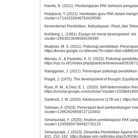
Harefa, N. (2021). Pembelajaran PAK berbasis pengala
Hutabarat, Y. (2022). Hambatan guru PAK dalam mengin
cluster=17142032646754428590
Kementerian Pendidikan, Kebudayaan, Riset, dan Teknol
Kohlberg, L. (1981). Essays on moral development: Vol.
cluster=2663023646569159390
Mudjiran, M. S. (2021). Psikologi pendidikan: Penerapa
https://books.google.co.id/books?hl=id&lr=&id=uIM8E
Manalu, A., & Pasaribu, A. G. (2023). Psikologi pendidi
https://ojs.co.id/1/index.php/jip/article/download/283/67
Nainggolan, J. (2021). Penerapan psikologi pendidika
Piaget, J. (1975). The development of thought: Equilibr
Ryan, R. M., & Deci, E. L. (2020). Self-determination th
https://scholar.google.com/scholar?cluster=15598419
Santrock, J. W. (2020). Adolescence (17th ed.). https
Siahaan, A. (2020). Penerapan teori perkembangan mor
cluster=12662626658727110402
Simanjuntak, F. (2020). Analisis pembelajaran PAK yan
cluster=12458904788492735123
Simanjuntak, J. (2023). Dinamika Pendidikan Agama Kris
4(2), 152–162. https://jutepe-joln.net/index.php/JURDIK