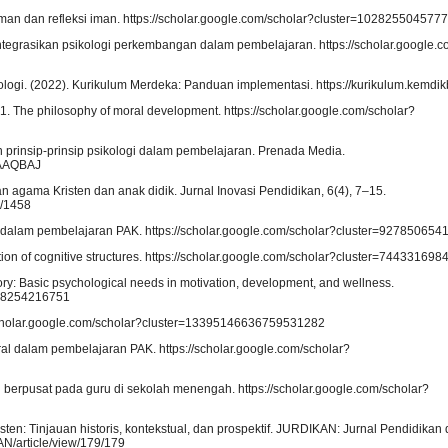
man dan refleksi iman. https://scholar.google.com/scholar?cluster=10282550457
tegrasikan psikologi perkembangan dalam pembelajaran. https://scholar.google.c
ogi. (2022). Kurikulum Merdeka: Panduan implementasi. https://kurikulum.kemdik
 1. The philosophy of moral development. https://scholar.google.com/scholar?
n prinsip-prinsip psikologi dalam pembelajaran. Prenada Media.
AAAQBAJ
kan agama Kristen dan anak didik. Jurnal Inovasi Pendidikan, 6(4), 7–15.
1/1458
n dalam pembelajaran PAK. https://scholar.google.com/scholar?cluster=92785065
ation of cognitive structures. https://scholar.google.com/scholar?cluster=7443316
eory: Basic psychological needs in motivation, development, and wellness.
938254216751
://scholar.google.com/scholar?cluster=13395146636759531282
al dalam pembelajaran PAK. https://scholar.google.com/scholar?
g berpusat pada guru di sekolah menengah. https://scholar.google.com/scholar?
ten: Tinjauan historis, kontekstual, dan prospektif. JURDIKAN: Jurnal Pendidikan 
AN/article/view/179/179