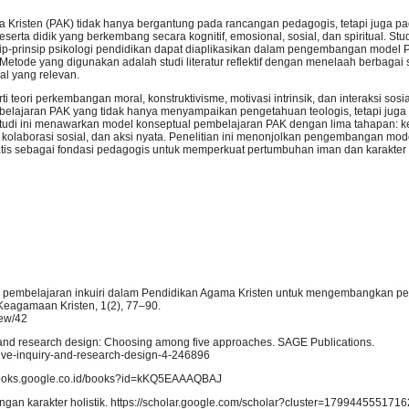
risten (PAK) tidak hanya bergantung pada rancangan pedagogis, tetapi juga p
a didik yang berkembang secara kognitif, emosional, sosial, dan spiritual. Studi
ip-prinsip psikologi pendidikan dapat diaplikasikan dalam pengembangan model
 Metode yang digunakan adalah studi literatur reflektif dengan menelaah berbagai
al yang relevan.
 teori perkembangan moral, konstruktivisme, motivasi intrinsik, dan interaksi sosia
elajaran PAK yang tidak hanya menyampaikan pengetahuan teologis, tetapi jug
 Studi ini menawarkan model konseptual pembelajaran PAK dengan lima tahapan: 
, kolaborasi sosial, dan aksi nyata. Penelitian ini menonjolkan pengembangan mo
atis sebagai fondasi pedagogis untuk memperkuat pertumbuhan iman dan karakter K
trategi pembelajaran inkuiri dalam Pendidikan Agama Kristen untuk mengembangkan p
n Keagamaan Kristen, 1(2), 77–90.
iew/42
iry and research design: Choosing among five approaches. SAGE Publications.
tive-inquiry-and-research-design-4-246896
://books.google.co.id/books?id=kKQ5EAAAQBAJ
gan karakter holistik. https://scholar.google.com/scholar?cluster=179944555171