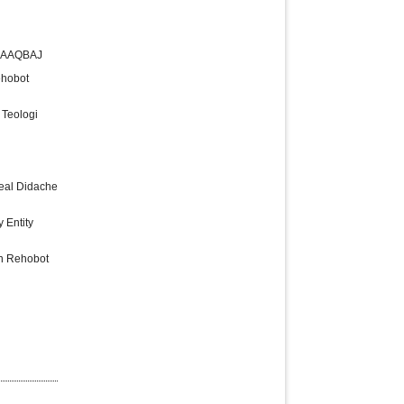
IEQAAQBAJ
ehobot
 Teologi
Real Didache
 Entity
en Rehobot