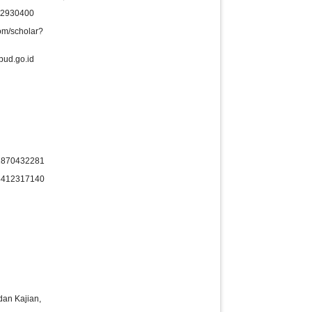
772930400
om/scholar?
bud.go.id
41870432281
984412317140
dan Kajian,