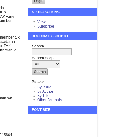
ada
 ini
NOTIFICATIONS
 PAK yang
 sumber
View
Subscribe
l
JOURNAL CONTENT
a membentuk
kesadaran
del PAK
Search
ristiani di
Search Scope
Browse
By Issue
By Author
By Title
emikiran
Other Journals
FONT SIZE
6245664